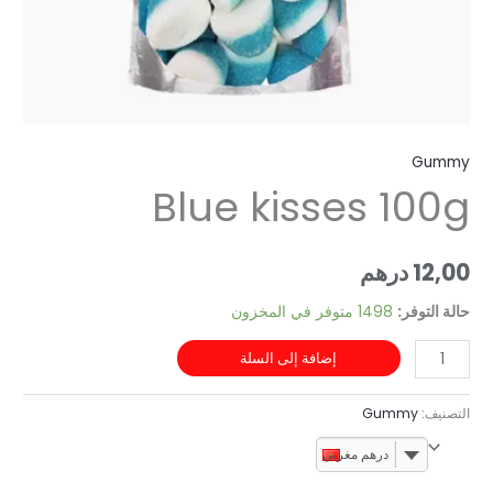
G
Blue kisses 10
1
درهم
توفر:
1498 متوفر في المخزون
إضافة إلى السلة
ف:
Gummy
درهم مغربي