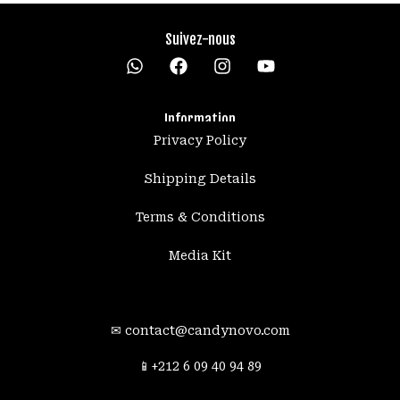
Suivez-nous
W
h
a
t
Information
s
Privacy Policy
a
p
p
Shipping Details
Terms & Conditions
Media Kit
✉
contact@candynovo.com
89 94 40 09 6 212+📱