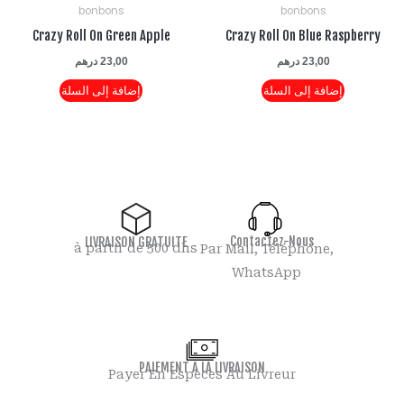
bonbons
bonbons
Crazy Roll On Green Apple
Crazy Roll On Blue Rasp
23,00
درهم
23,00
درهم
إضافة إلى السلة
إضافة إلى السلة
Contactez-Nous
LIVRAISON GRATUITE
à partir de 500 dhs
Par Mail, Téléphone,
WhatsApp
PAIEMENT A LA LIVRAISON
Payer En Espèces Au Livreur