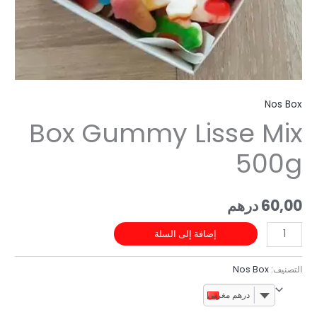
No
Box Gummy Lisse M
50
60
درهم
إضافة إلى السلة
ف:
Nos Box
درهم مغربي