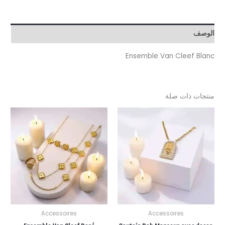
Ensemble Van Cleef 
ت ذات صلة
Accessoires
Accessoires