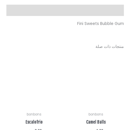
Fini Sweets Bubbl
ت ذات صلة
bonbons
bonbons
Escalofrio
Camel Balls