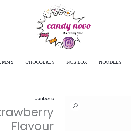
UMMY
CHOCOLATS
NOS BOX
NOODLES
bonbons
كمية
Strawberry
Halls
Strawberry
Flavour
Flavour