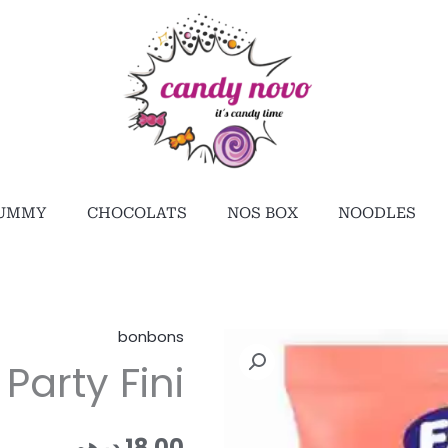
UMMY
CHOCOLATS
NOS BOX
NOODLES
bonbons
كمية
Party Fini
Mellows
Party
Fini
18,00
درهم