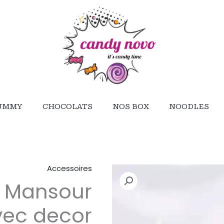
UMMY
CHOCOLATS
NOS BOX
NOODLES
Accessoires
كمية
b Mansour
Sautoir
Bab
vec decor
Mansour